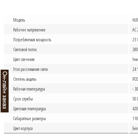
Модель
HL8
Рабочее напряжение
AC 
Потребляемая мощность
23
Световой поток
280
Цвет свечения
Уни
Угол рассеивания света
24 
Степень защиты
IP2
Рабочая температура
- 30
Срок службы
50 
Цветовая температура
420
Габаритные размеры
110
Цвет корпуса
Бел