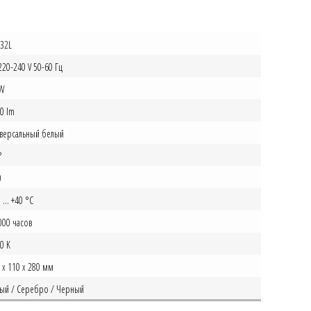
32L
220-240 V 50-60 Гц
 W
0 lm
версальный белый
°
0
 ... +40 °C
000 часов
0 K
 х 110 х 280 мм
ый / Серебро / Черный