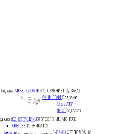
Под заказ
МЕБЕЛЬ ЛОФТ
ИЗГОТОВЛЕНИЕ ПОД ЗАКАЗ
КУХНИ ЛОФТ
Под заказ
СТЕЛЛАЖИ
ЛОФТ
Под заказ
од заказ
КОНСТРУКЦИИ
ИЗГОТОВЛЕНИЕ, МОНТАЖ
СВЕТ
СВЕТИЛЬНИКИ LOFT
ДИЗАЙН
LOFT ПОД ВАШИ
СТРУКЦИИ
Изготовление, монтаж