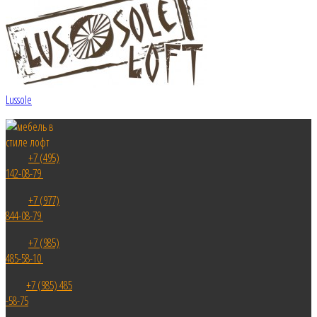
Lussole
+7 (495)
142-08-79
+7 (977)
844-08-79
+7 (985)
485-58-10
+7 (985) 485
-58-75