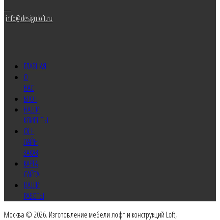
info@designloft.ru
ГЛАВНАЯ
О
НАС
БЛОГ
НАШИ
КЛИЕНТЫ
ОН-
ЛАЙН
ЗАКАЗ
КАРТА
САЙТА
НАШИ
РАБОТЫ
Москва © 2026. Изготовление мебели лофт и конструкций Loft,