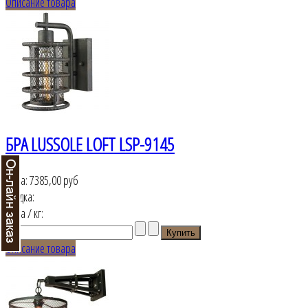
Описание товара
БРА LUSSOLE LOFT LSP-9145
Цена:
7385,00 руб
Скидка:
Цена / кг:
Описание товара