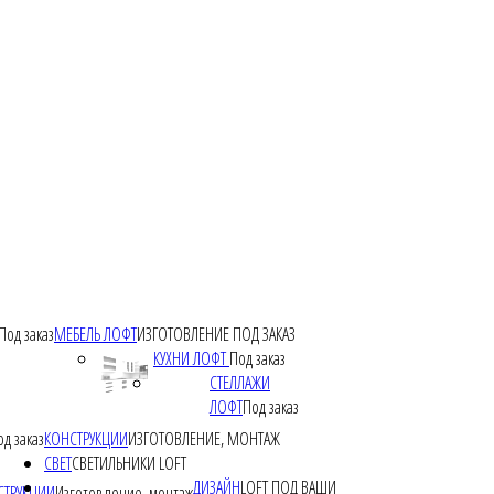
Под заказ
МЕБЕЛЬ ЛОФТ
ИЗГОТОВЛЕНИЕ ПОД ЗАКАЗ
КУХНИ ЛОФТ
Под заказ
СТЕЛЛАЖИ
ЛОФТ
Под заказ
од заказ
КОНСТРУКЦИИ
ИЗГОТОВЛЕНИЕ, МОНТАЖ
СВЕТ
СВЕТИЛЬНИКИ LOFT
ДИЗАЙН
LOFT ПОД ВАШИ
СТРУКЦИИ
Изготовление, монтаж