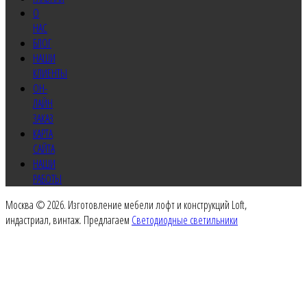
О
НАС
БЛОГ
НАШИ
КЛИЕНТЫ
ОН-
ЛАЙН
ЗАКАЗ
КАРТА
САЙТА
НАШИ
РАБОТЫ
Москва © 2026. Изготовление мебели лофт и конструкций Loft,
индастриал, винтаж. Предлагаем
Светодиодные светильники