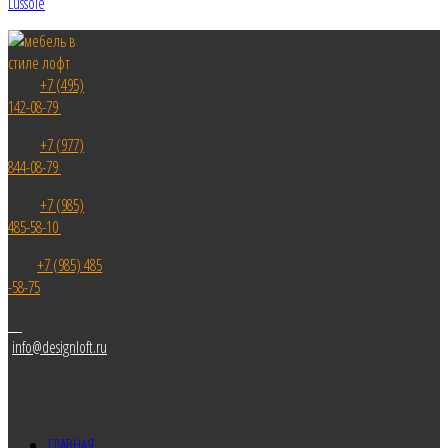
Lussole
+7 (495)
142-08-79
+7 (977)
844-08-79
+7 (985)
485-58-10
+7 (985) 485
-58-75
info@designloft.ru
ГЛАВНАЯ