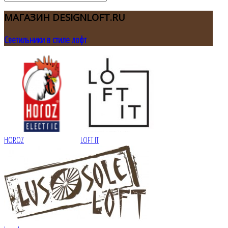
МАГАЗИН
DESIGNLOFT.RU
Светильники в стиле лофт
HOROZ
LOFT IT