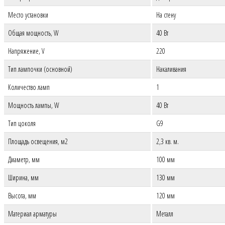
Место установки
На стену
Общая мощность, W
40 Вт
Напряжение, V
220
Тип лампочки (основной)
Накаливания
Количество ламп
1
Мощность лампы, W
40 Вт
Тип цоколя
G9
Площадь освещения, м2
2,3 кв. м.
Диаметр, мм
100 мм
Ширина, мм
130 мм
Высота, мм
120 мм
Материал арматуры
Металл