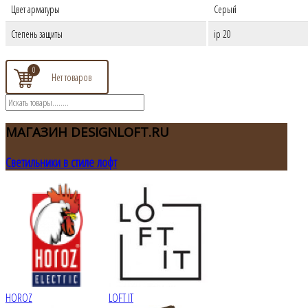
Цвет арматуры
Серый
Степень защиты
ip 20
0
МАГАЗИН
DESIGNLOFT.RU
Светильники в стиле лофт
HOROZ
LOFT IT