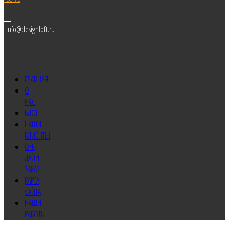
info@designloft.ru
ГЛАВНАЯ
О
НАС
БЛОГ
НАШИ
КЛИЕНТЫ
ОН-
ЛАЙН
ЗАКАЗ
КАРТА
САЙТА
НАШИ
РАБОТЫ