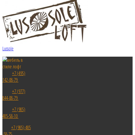
Lussole
+7 (495)
142-08-79
+7 (977)
844-08-79
+7 (985)
485-58-10
+7 (985) 485
-58-75