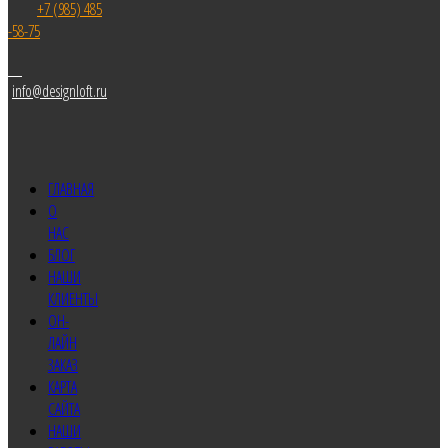
+7 (985) 485
-58-75
info@designloft.ru
ГЛАВНАЯ
О
НАС
БЛОГ
НАШИ
КЛИЕНТЫ
ОН-
ЛАЙН
ЗАКАЗ
КАРТА
САЙТА
НАШИ