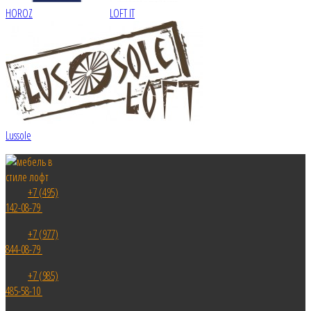
HOROZ
LOFT IT
Lussole
+7 (495)
142-08-79
+7 (977)
844-08-79
+7 (985)
485-58-10