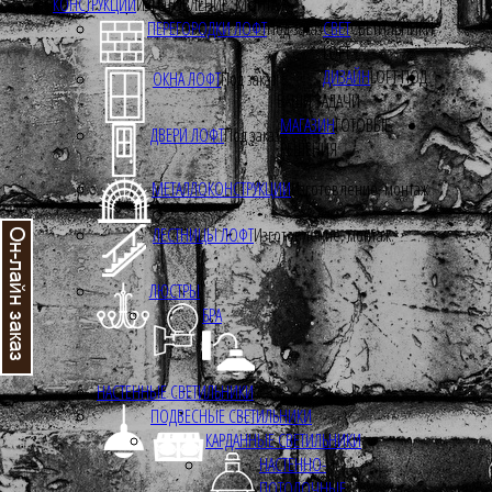
КОНСТРУКЦИИ
ИЗГОТОВЛЕНИЕ, МОНТАЖ
ПЕРЕГОРОДКИ ЛОФТ
Под заказ
СВЕТ
СВЕТИЛЬНИКИ
LOFT
ДИЗАЙН
LOFT ПОД
ОКНА ЛОФТ
Под заказ
ВАШИ ЗАДАЧИ
МАГАЗИН
ГОТОВЫЕ
ДВЕРИ ЛОФТ
Под заказ
РЕШЕНИЯ
МЕТАЛЛОКОНСТРУКЦИИ
Изготовление, монтаж
ЛЕСТНИЦЫ ЛОФТ
Изготовление, монтаж.
ЛЮСТРЫ
БРА
НАСТЕННЫЕ СВЕТИЛЬНИКИ
ПОДВЕСНЫЕ СВЕТИЛЬНИКИ
КАРДАННЫЕ СВЕТИЛЬНИКИ
НАСТЕННО-
ПОТОЛОЧНЫЕ