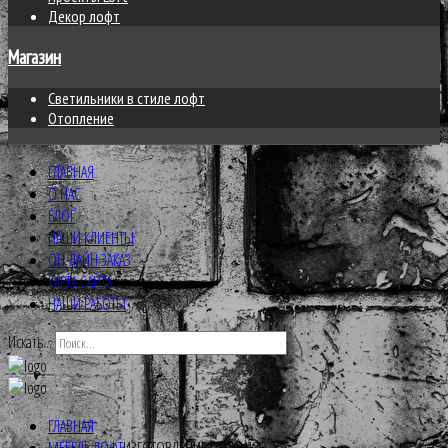
Декор лофт
Магазин
Светильники в стиле лофт
Отопление
ГЛАВНАЯ
О НАС
БЛОГ
НАШИ КЛИЕНТЫ
ОН-ЛАЙН ЗАКАЗ
КАРТА САЙТА
НАШИ РАБОТЫ
Искать...
ГЛАВНАЯ
МЕБЕЛЬ ЛОФТ
ИЗГОТОВЛЕНИЕ ПОД ЗАКАЗ