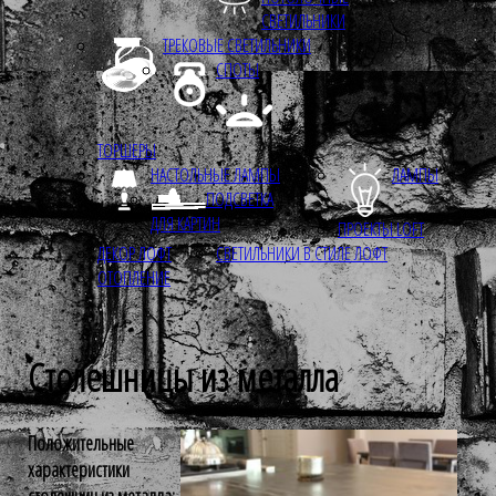
СВЕТИЛЬНИКИ
ТРЕКОВЫЕ СВЕТИЛЬНИКИ
СПОТЫ
ТОРШЕРЫ
НАСТОЛЬНЫЕ ЛАМПЫ
ЛАМПЫ
ПОДСВЕТКА
ДЛЯ КАРТИН
ПРОЕКТЫ LOFT
ДЕКОР ЛОФТ
СВЕТИЛЬНИКИ В СТИЛЕ ЛОФТ
ОТОПЛЕНИЕ
Cтолешницы из металла
Положительные
характеристики