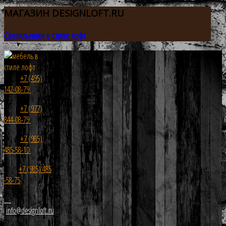
МАГАЗИН
DESIGNLOFT.RU
Светильники в стиле лофт
+7 (495)
142-08-79
+7 (977)
844-08-79
+7 (985)
485-58-10
+7 (985) 485
-58-75
info@designloft.ru