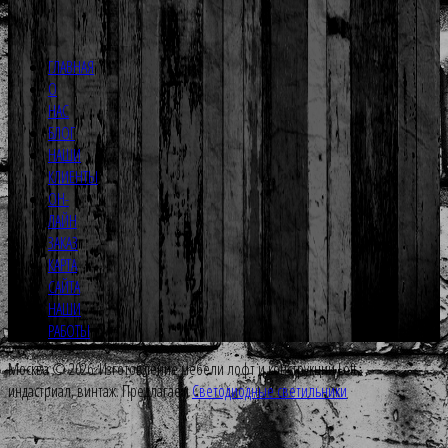
ГЛАВНАЯ
О
НАС
БЛОГ
НАШИ
КЛИЕНТЫ
ОН-
ЛАЙН
ЗАКАЗ
КАРТА
САЙТА
НАШИ
РАБОТЫ
Москва © 2026. Изготовление мебели лофт и конструкций Loft,
индастриал, винтаж. Предлагаем
Светодиодные светильники