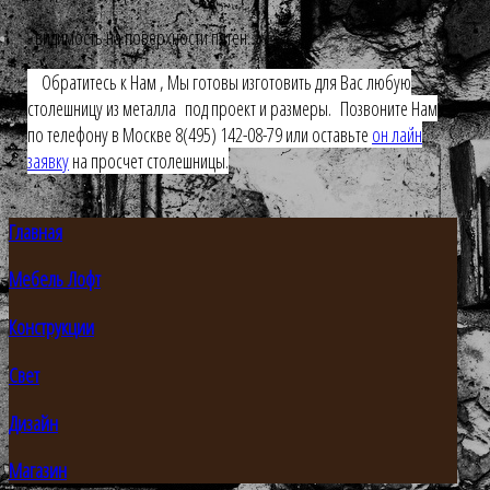
- видимость на поверхности пятен.
Обратитесь к Нам , Мы готовы изготовить для Вас любую
столешницу из металла под проект и размеры. Позвоните Нам
по телефону в Москве 8(495) 142-08-79 или оставьте
он лайн
заявку
на просчет столешницы.
Главная
Мебель Лофт
Конструкции
Свет
Дизайн
Магазин