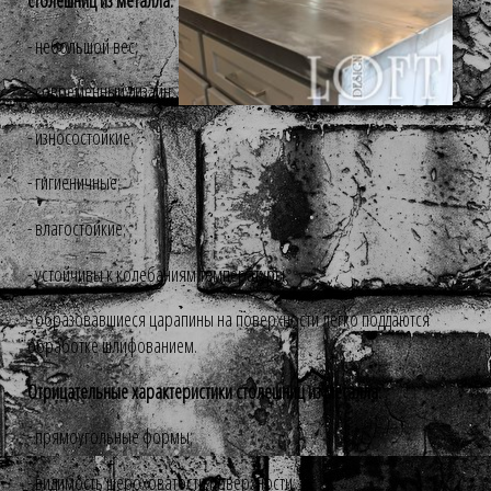
столешниц из металла:
- небольшой вес;
- современный дизайн;
- износостойкие;
- гигиеничные;
- влагостойкие;
- устойчивы к колебаниям температуры.
- образовавшиеся царапины на поверхности легко поддаются
обработке шлифованием.
Отрицательные характеристики столешниц из металла:
- прямоугольные формы;
- видимость шероховатости поверхности;